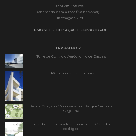
T.
+351 218 438 550
(chamada para a rede fixa nacional)
E.
lisboa@a1v2.pt
TERMOS DE UTILIZAÇÃO E PRIVACIDADE
TRABALHOS:
Torre de Controlo Aeródromo de Cascais
Edificio Horizonte – Ericeira
Requalificação e Valorização do Parque Verde da
Cegonha
Eixo ribeirinho da Vila da Lourinhã – Corredor
ecológico