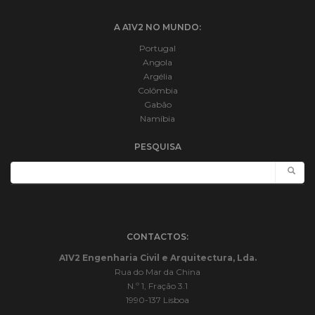
A A1V2 NO MUNDO:
Portugal
Angola
Argélia
Colômbia
Gabão
Namíbia
PESQUISA
CONTACTOS:
A1V2 Engenharia Civil e Arquitectura, Lda.
Rua do Mar da China
N.º 1, Fração 3.1
1990-137 Lisboa