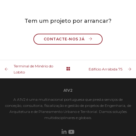
Tem um projeto por arrancar?
CONTACTE-NOS JÁ 
Terminal de Minério do
Edifício Arrábida 75
Lobito
A1V2
A A1V2 é uma multinacional portuguesa que presta serviços de
conceção, consultoria, fiscalização e gestão de projetos de Engenharia, de
Arquitetura e de Planeamento Urbano e Territorial. Damos soluções
multidisciplinares e globais.