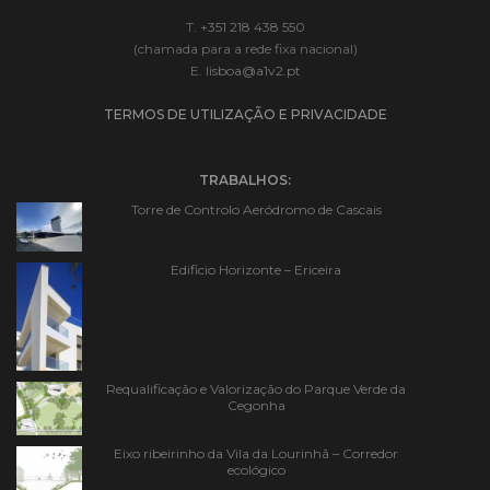
T.
+351 218 438 550
(chamada para a rede fixa nacional)
E.
lisboa@a1v2.pt
TERMOS DE UTILIZAÇÃO E PRIVACIDADE
TRABALHOS:
Torre de Controlo Aeródromo de Cascais
Edificio Horizonte – Ericeira
Requalificação e Valorização do Parque Verde da
Cegonha
Eixo ribeirinho da Vila da Lourinhã – Corredor
ecológico