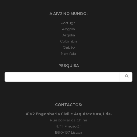
A A1V2 NO MUNDO:
Portugal
Angola
Argélia
Colômbia
Gabão
Namíbia
PESQUISA
CONTACTOS:
A1V2 Engenharia Civil e Arquitectura, Lda.
Rua do Mar da China
N.º 1, Fração 3.1
1990-137 Lisboa