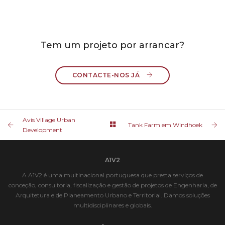
Tem um projeto por arrancar?
CONTACTE-NOS JÁ 
Avis Village Urban
Tank Farm em Windhoek
Development
A1V2
A A1V2 é uma multinacional portuguesa que presta serviços de
conceção, consultoria, fiscalização e gestão de projetos de Engenharia, de
Arquitetura e de Planeamento Urbano e Territorial. Damos soluções
multidisciplinares e globais.