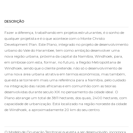
DESCRIÇÃO
Fazer a diferença, trabalhando em projetos estruturantes, é o sonho de
qualquer projetista e é o que acontece com o Monte Christo
Development Plan. Este Plano, integrado no projeto de desenvolvimento
urbano do Vale do Harambee, tem como ambição desenvolver uma
nova região urbana, próxima da capital da Namíbia, Windhoek, para,
em simbiose com esta, formar, no futuro, a Região Metropolitana de
Windhoek, sendo que o cliente pretende, não só o desenvolvimento de
uma nova área urbana atrativa em termos económicos, mas também,
que esta se torne em mais uma referência para a Namíbia, pelo cuidado
na integração das raízes africanas e em comunhão com as teorias
desenvolvidas durante seculo XIX no pensamento da cidade ideal. O
Plano abrange um total de 3811 hectares, dos quais, 2400 hectares, com
capacidade de urbanização. Está localizado na região noroeste da cidade
de Windhoek, a aproximadamente 20 km do seu centro.
O Modelo de Ocupação Territorial que esta a ser desenvolvido, incorpora