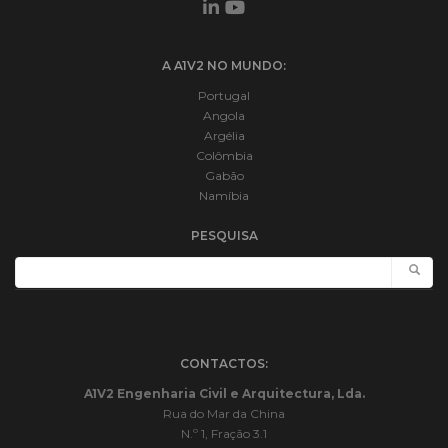
A A1V2 NO MUNDO:
Portugal
Angola
Argélia
Colômbia
Gabão
Namíbia
PESQUISA
CONTACTOS:
A1V2 Engenharia Civil e Arquitectura, Lda.
Rua do Mar da China
N.º 1, Fração 3.1