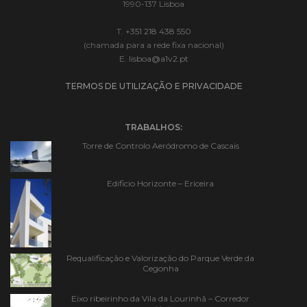
1990-137 Lisboa
T.
+351 218 438 550
(chamada para a rede fixa nacional)
E.
lisboa@a1v2.pt
TERMOS DE UTILIZAÇÃO E PRIVACIDADE
TRABALHOS:
Torre de Controlo Aeródromo de Cascais
Edificio Horizonte – Ericeira
Requalificação e Valorização do Parque Verde da
Cegonha
Eixo ribeirinho da Vila da Lourinhã – Corredor