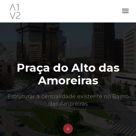
Tog
Nav
Praça do Alto das
Amoreiras
Estruturar a centralidade existente no Bairro
das Amoreiras