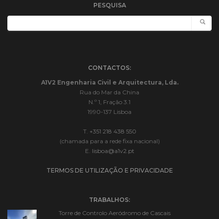
PESQUISA
CONTACTOS:
A1V2 Engenharia Civil e Arquitectura, Lda.
Rua do Mar da China
N.º 1, Fração 3.1
1990-137 Lisboa
T.
+351 218 438 550
(chamada para a rede fixa nacional)
E.
lisboa@a1v2.pt
TERMOS DE UTILIZAÇÃO E PRIVACIDADE
TRABALHOS:
Torre de Controlo Aeródromo de Cascais