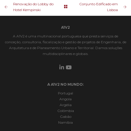
Renovação do Lobby do
Conjunto Edificado em
Hotel Kempinski
Lisboa
A1V2
A A1V2 é uma multinacional portuguesa que presta serviços de
conceção, consultoria, fiscalização e gestão de projetos de Engenharia, de
Arquitetura e de Planeamento Urbano e Territorial. Damos soluções
multidisciplinares e globais.
A A1V2 NO MUNDO:
Portugal
Angola
Argélia
Colômbia
Gabão
Namíbia