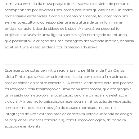
tornava a entrada da nova praça e que assumia o carácter de percurso
acompanhado por diversos usos, como pequenos quiosques ou unidades
comerciais e esplanadas. Como elemento marcante, foi integrado um
elemento escultório correspondente à estrutura de uma luminária
antiga, característica da cidade de Lisboa. A nova área pedonal foi
projetada através de uma ligeira sobrelevação no traçado da rotunda,
que possibilitou a criação de uma passagem desnivelada inferior, paralela
ao atual túnel e resguardada por proteção arbustiva.
Este acerto de cotas permitiu regularizar o perfil final da Rua Carlos
Mota Pinto, que servia uma frente edificada, com soleira 1 m acima da
cota de soleira do centro comercial. A centralidade deste percurso pedonal
foi reforçada pela localização de uma zona intermodal, que congregava
uma saída do metro com a localização de uma paragem de elétrico e
ciclovia. A integração paisagística assentou na introdução de vegetação
como elemento de composição do espaço (nomeadamente, na
integração de uma extensa área de cobertura verde que servia de abrigo
às pequenas unidades comerciais), com função ecológica, de barreira
acústica e ambiental.