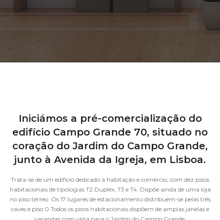
Iniciámos a pré-comercialização do
edifício Campo Grande 70, situado no
coração do Jardim do Campo Grande,
junto à Avenida da Igreja, em Lisboa.
Trata-se de um edifício dedicado à habitação e comércio, com dez pisos
habitacionais de tipologias T2 Duplex, T3 e T4. Dispõe ainda de uma loja
no piso térreo. Os 17 lugares de estacionamento distribuem-se pelas três
caves e piso 0.Todos os pisos habitacionais dispõem de amplas janelas e
varandas com vista para o Jardim do Campo Grande.