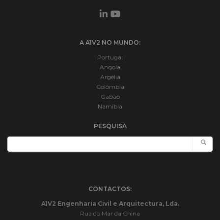
A A1V2 NO MUNDO:
Portugal
Angola
Argélia
Colômbia
Gabão
Namíbia
PESQUISA
CONTACTOS:
A1V2 Engenharia Civil e Arquitectura, Lda.
Rua do Mar da China