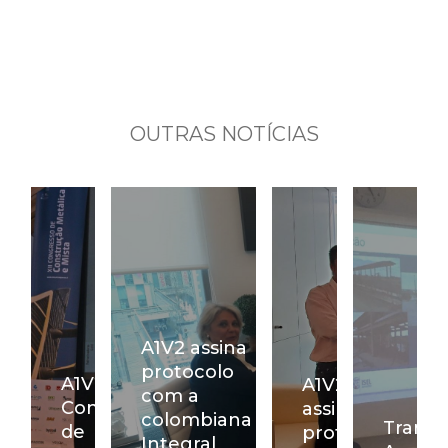
OUTRAS NOTÍCIAS
A1V2 assina
protocolo
A1V2 no XII
A1V2
com a
Congresso
assina
colombiana
Transp
de
protocolo
Integral