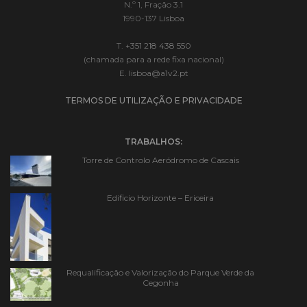
N.º 1, Fração 3.1
1990-137 Lisboa
T.
+351 218 438 550
(chamada para a rede fixa nacional)
E.
lisboa@a1v2.pt
TERMOS DE UTILIZAÇÃO E PRIVACIDADE
TRABALHOS:
Torre de Controlo Aeródromo de Cascais
Edificio Horizonte – Ericeira
Requalificação e Valorização do Parque Verde da
Cegonha