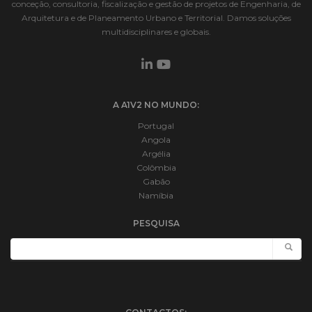
conceção, consultoria, fiscalização e gestão de projetos de Engenharia, de
Arquitetura e de Planeamento Urbano e Territorial. Damos soluções
multidisciplinares e globais.
A A1V2 NO MUNDO:
Portugal
Angola
Argélia
Colômbia
Gabão
Namíbia
PESQUISA