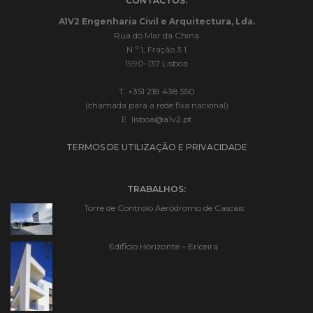
CONTACTOS:
A1V2 Engenharia Civil e Arquitectura, Lda.
Rua do Mar da China
N.º 1, Fração 3.1
1990-137 Lisboa
T.
+351 218 438 550
(chamada para a rede fixa nacional)
E.
lisboa@a1v2.pt
TERMOS DE UTILIZAÇÃO E PRIVACIDADE
TRABALHOS:
Torre de Controlo Aeródromo de Cascais
Edificio Horizonte – Ericeira