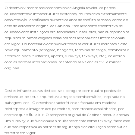
O desenvolvimento socioeconómico de Angola revelou os parcos
equipamentos e infraestruturas existentes, muitos deles extremamente
obsoletos e/ou danificados durante os anos de conflito armado, como é o
caso do aeroporto original de Cabinda. Este aeroporto encontrava-se
equipado com instalações pré-fabricadas e insalubres, não cumprindo os
requisitos mínimos exigidos pelas normas aeronáuticas internacionais
em vigor. Foi necessário desenvolver todas as estruturas inerentes a este
novo equipamento (aerogare, hangares, terminal de carga, bombeiros e
apoios de placa, fuelfarms, aprons, runways, taxiways, etc.), de acordo
com as normas internacionais, mantendo as valências civil e militar
originais.
Destas infraestruturas destaca-se a aerogare, com quatro pontes de
embarque, pela sua arquitetura arrojada e emblemática, inspirada na
paisagem local. O desenho característico da fachada em madeira
reinterpreta a imagem dos palmeirais, com troncos desalinhados, por
entre os quais flui a luz. O aeroporto original de Cabinda possuía apenas
um runway, que funcionava simultaneamente como taxiway, facto esse
que não respeitava as normas de segurança e de circulação aeronáutica
terrestre em vigor.