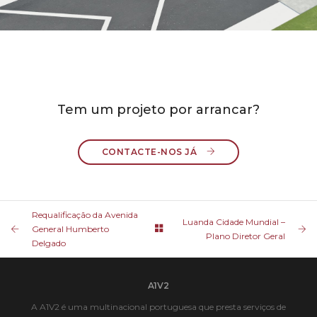
Tem um projeto por arrancar?
CONTACTE-NOS JÁ 
Requalificação da Avenida
Luanda Cidade Mundial –
General Humberto
Plano Diretor Geral
Delgado
A1V2
A A1V2 é uma multinacional portuguesa que presta serviços de