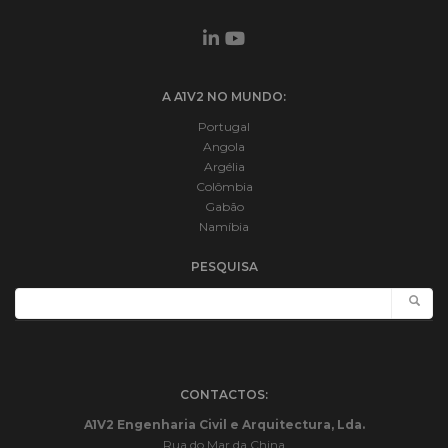
A A1V2 NO MUNDO:
Portugal
Angola
Argélia
Colômbia
Gabão
Namíbia
PESQUISA
CONTACTOS:
A1V2 Engenharia Civil e Arquitectura, Lda.
Rua do Mar da China