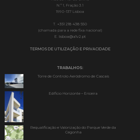
N.º 1, Fração 3.1
1990-137 Lisboa
T.
+351 218 438 550
(chamada para a rede fixa nacional)
E.
lisboa@a1v2.pt
TERMOS DE UTILIZAÇÃO E PRIVACIDADE
TRABALHOS:
Torre de Controlo Aeródromo de Cascais
Edificio Horizonte – Ericeira
Requalificação e Valorização do Parque Verde da
Cegonha